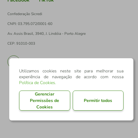
Confederação Sicredi
CNPJ: 03.795.072/0001-60
Av. Assis Brasil, 3940, J. Lindóia - Porto Alegre
CEP: 91010-003
PT
EN
Utilizamos cookies neste site para melhorar sua
experiência de navegação de acordo com nossa
Política de Cookies
.
Gerenciar
Permissões de
Permitir todos
Cookies