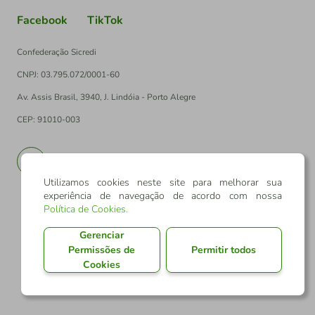
Facebook
TikTok
Confederação Sicredi
CNPJ: 03.795.072/0001-60
Av. Assis Brasil, 3940, J. Lindóia - Porto Alegre
CEP: 91010-003
PT
EN
Utilizamos cookies neste site para melhorar sua
experiência de navegação de acordo com nossa
Política de Cookies
.
Gerenciar
Permissões de
Permitir todos
Cookies