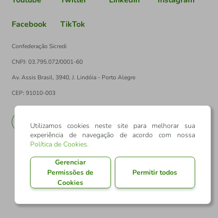
Facebook
TikTok
Confederação Sicredi
CNPJ: 03.795.072/0001-60
Av. Assis Brasil, 3940, J. Lindóia - Porto Alegre
CEP: 91010-003
PT
EN
Utilizamos cookies neste site para melhorar sua
experiência de navegação de acordo com nossa
Política de Cookies
.
Gerenciar
Permissões de
Permitir todos
Cookies