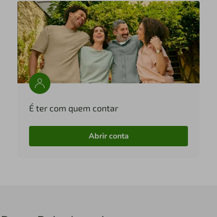
É ter com quem contar
Abrir conta