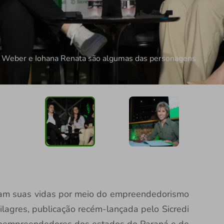
s Weber e Iohana Renata são algumas das personagens
ram suas vidas por meio do empreendedorismo
lagres, publicação recém-lançada pelo Sicredi
croempreendedores dos estados do Paraná e de