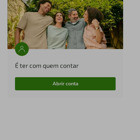
É ter com quem contar
Abrir conta