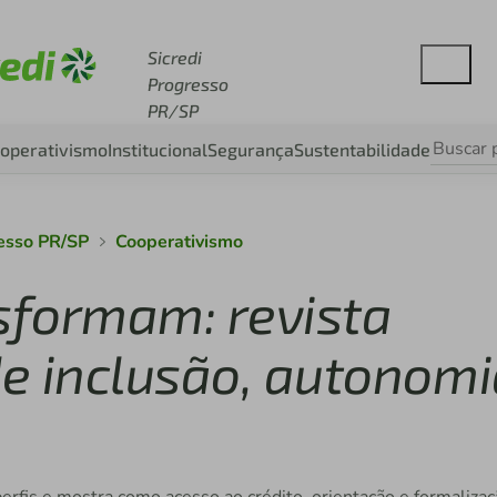
esse sicredi.com.br
Sicredi
Progresso
PR/SP
operativismo
Institucional
Segurança
Sustentabilidade
resso PR/SP
Cooperativismo
nsformam: revista
de inclusão, autonom