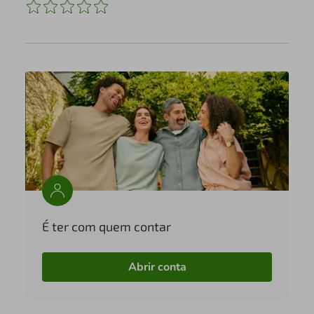
É ter com quem contar
Abrir conta