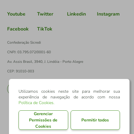
Youtube
Twitter
Linkedin
Instagram
Facebook
TikTok
Confederação Sicredi
CNPJ: 03.795.072/0001-60
Av. Assis Brasil, 3940, J. Lindóia - Porto Alegre
CEP: 91010-003
PT
EN
Utilizamos cookies neste site para melhorar sua
experiência de navegação de acordo com nossa
Política de Cookies
.
Gerenciar
Permissões de
Permitir todos
Cookies