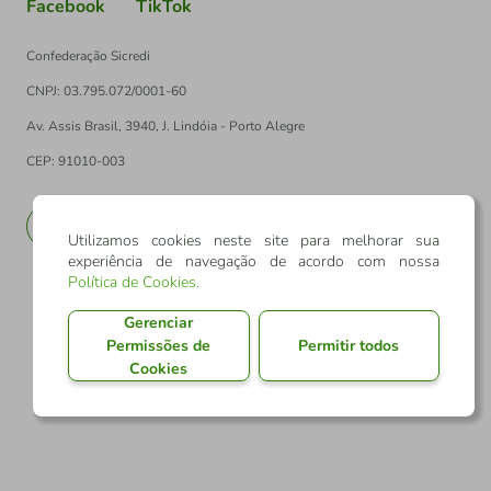
Facebook
TikTok
Confederação Sicredi
CNPJ: 03.795.072/0001-60
Av. Assis Brasil, 3940, J. Lindóia - Porto Alegre
CEP: 91010-003
PT
EN
Utilizamos cookies neste site para melhorar sua
experiência de navegação de acordo com nossa
Política de Cookies
.
Gerenciar
Permissões de
Permitir todos
Cookies