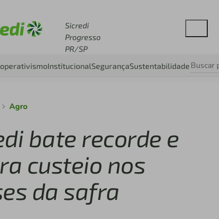
esse sicredi.com.br
Sicredi
Progresso
PR/SP
operativismo
Institucional
Segurança
Sustentabilidade
Agro
edi bate recorde e
ara custeio nos
ses da safra