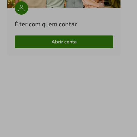
É ter com quem contar
Abrir conta