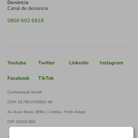
Denúncia
Canal de denúncia
0800 602 6918
Youtube
Twitter
Linkedin
Instagram
Facebook
TikTok
Confederação Sicredi
CNPJ: 03.795.072/0001-60
Av. Assis Brasil, 3940, J. Lindóia - Porto Alegre
CEP: 91010-003