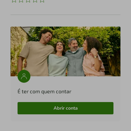
É ter com quem contar
Abrir conta