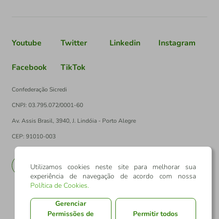
Youtube
Twitter
Linkedin
Instagram
Facebook
TikTok
Confederação Sicredi
CNPJ: 03.795.072/0001-60
Av. Assis Brasil, 3940, J. Lindóia - Porto Alegre
CEP: 91010-003
PT
EN
Utilizamos cookies neste site para melhorar sua
experiência de navegação de acordo com nossa
Política de Cookies
.
Gerenciar
Permissões de
Permitir todos