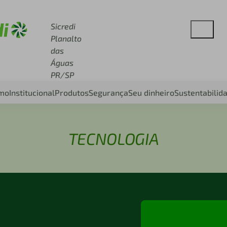
 sicredi.com.br
Sicredi
Planalto
das
Águas
PR/SP
smo
Institucional
Produtos
Segurança
Seu dinheiro
Sustentabilid
TECNOLOGIA