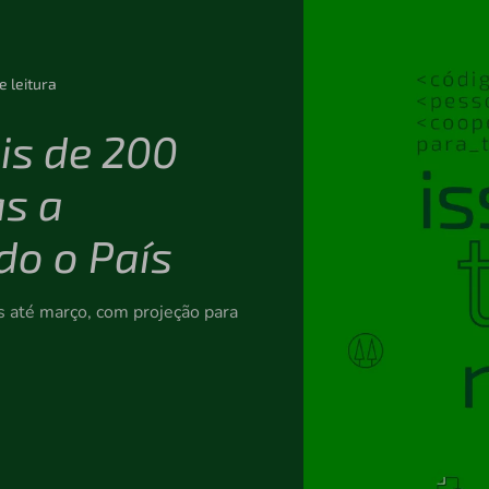
e leitura
is de 200
as a
do o País
s até março, com projeção para