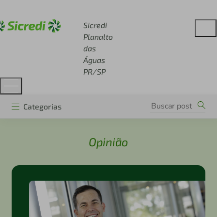
Acesse sicredi.com.br
Sicredi
Planalto
das
Águas
PR/SP
Categorias
Opinião