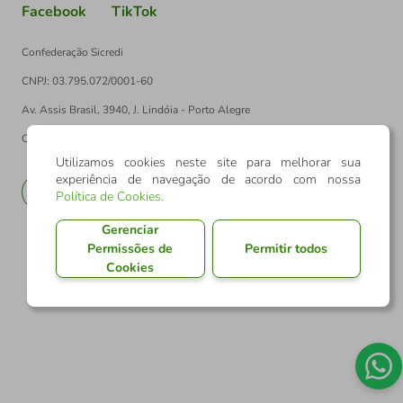
Facebook
TikTok
Confederação Sicredi
CNPJ: 03.795.072/0001-60
Av. Assis Brasil, 3940, J. Lindóia - Porto Alegre
CEP: 91010-003
Utilizamos cookies neste site para melhorar sua
experiência de navegação de acordo com nossa
PT
EN
Política de Cookies
.
Gerenciar
Permissões de
Permitir todos
Cookies