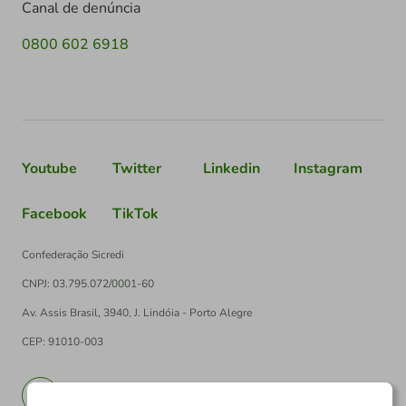
Canal de denúncia
0800 602 6918
Youtube
Twitter
Linkedin
Instagram
Facebook
TikTok
Confederação Sicredi
CNPJ: 03.795.072/0001-60
Av. Assis Brasil, 3940, J. Lindóia - Porto Alegre
CEP: 91010-003
PT
EN