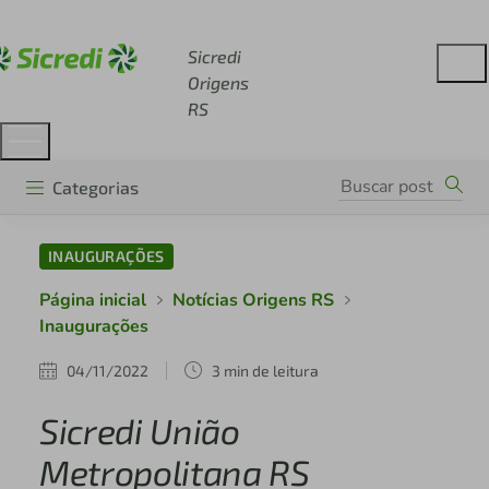
Acesse sicredi.com.br
Sicredi
Origens
RS
Categorias
INAUGURAÇÕES
Página inicial
Notícias Origens RS
Inaugurações
04/11/2022
3 min de leitura
Sicredi União
Metropolitana RS