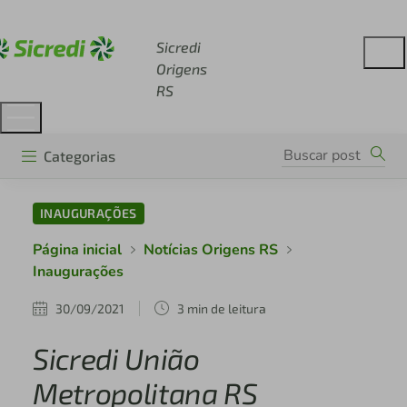
Acesse sicredi.com.br
Sicredi
Origens
RS
Categorias
INAUGURAÇÕES
Página inicial
Notícias Origens RS
Inaugurações
30/09/2021
3 min de leitura
Sicredi União
Metropolitana RS