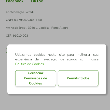
Facebook
TikTok
Confederação Sicredi
CNPJ: 03.795.072/0001-60
Av. Assis Brasil, 3940, J. Lindóia - Porto Alegre
CEP: 91010-003
PT
EN
Utilizamos cookies neste site para melhorar sua
experiência de navegação de acordo com nossa
Política de Cookies
.
Gerenciar
Permissões de
Permitir todos
Cookies