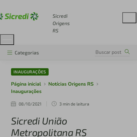
Acesse sicredi.com.br
Sicredi
Origens
RS
Categorias
INAUGURAÇÕES
Página inicial
Notícias Origens RS
Inaugurações
08/10/2021
3 min de leitura
Sicredi União
Metropolitana RS