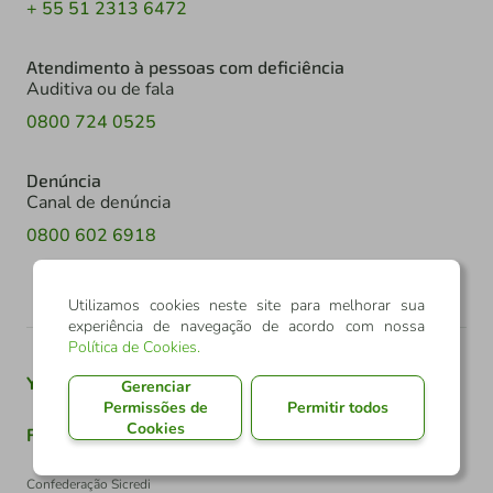
+ 55 51 2313 6472
Atendimento à pessoas com deficiência
Auditiva ou de fala
0800 724 0525
Denúncia
Canal de denúncia
0800 602 6918
Utilizamos cookies neste site para melhorar sua
experiência de navegação de acordo com nossa
Política de Cookies
.
Youtube
Twitter
Linkedin
Instagram
Gerenciar
Permissões de
Permitir todos
Cookies
Facebook
TikTok
Confederação Sicredi