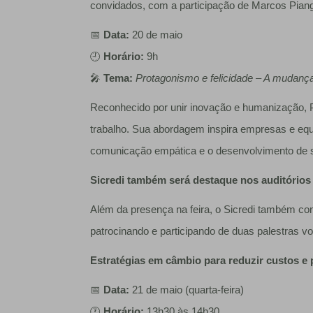
convidados, com a participação de Marcos Piange
📅
Data:
20 de maio
🕘
Horário:
9h
🎤
Tema:
Protagonismo e felicidade – A mudanç
Reconhecido por unir inovação e humanização, P
trabalho. Sua abordagem inspira empresas e equ
comunicação empática e o desenvolvimento de sof
Sicredi também será destaque nos auditórios
Além da presença na feira, o Sicredi também co
patrocinando e participando de duas palestras v
Estratégias em câmbio para reduzir custos e 
📅
Data:
21 de maio (quarta-feira)
🕐
Horário:
13h30 às 14h30