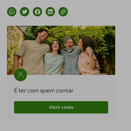
É ter com quem contar
Abrir conta