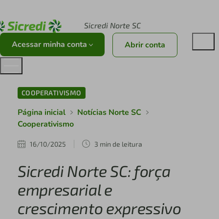
Acesse sicredi.com.br
Sicredi Norte SC
Acessar minha conta
Abrir conta
COOPERATIVISMO
Página inicial
Notícias Norte SC
Cooperativismo
16/10/2025
3 min de leitura
Sicredi Norte SC: força
empresarial e
crescimento expressivo