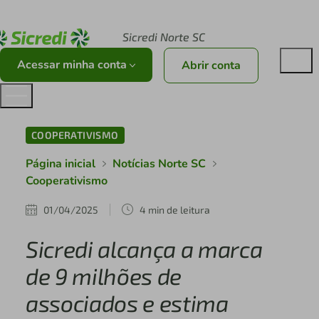
Acesse sicredi.com.br
Sicredi Norte SC
Acessar minha conta
Abrir conta
COOPERATIVISMO
Página inicial
Notícias Norte SC
Cooperativismo
01/04/2025
4 min de leitura
Sicredi alcança a marca
de 9 milhões de
associados e estima