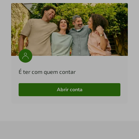
É ter com quem contar
Abrir conta