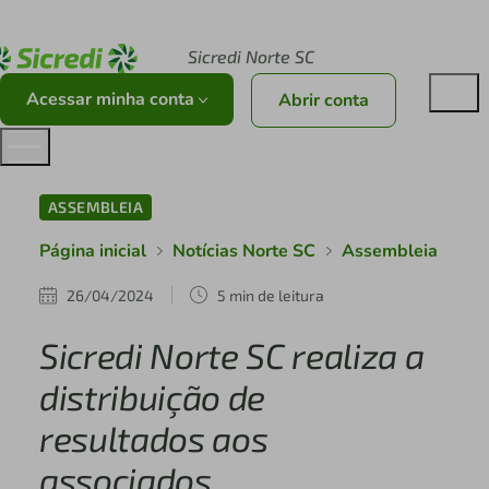
Acesse sicredi.com.br
Sicredi Norte SC
Acessar minha conta
Abrir conta
ASSEMBLEIA
Página inicial
Notícias Norte SC
Assembleia
26/04/2024
5 min de leitura
Sicredi Norte SC realiza a
distribuição de
resultados aos
associados