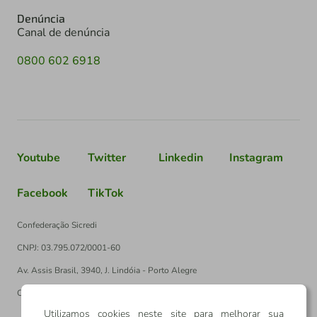
Denúncia
Canal de denúncia
0800 602 6918
Youtube
Twitter
Linkedin
Instagram
Facebook
TikTok
Confederação Sicredi
CNPJ: 03.795.072/0001-60
Av. Assis Brasil, 3940, J. Lindóia - Porto Alegre
CEP: 91010-003
Utilizamos cookies neste site para melhorar sua