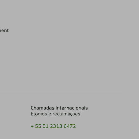
ment
Chamadas Internacionais
Elogios e reclamações
+ 55 51 2313 6472