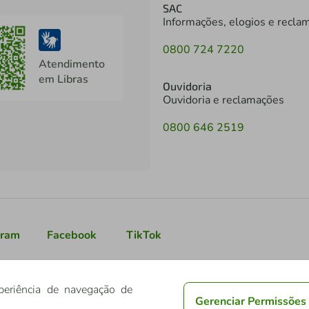
SAC
Informações, elogios e recla
0800 724 7220
Atendimento
em Libras
Ouvidoria
Ouvidoria e reclamações
0800 646 2519
gram
Facebook
TikTok
periência de navegação de
Gerenciar Permissões