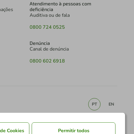
Atendimento à pessoas com
mações
deficiência
Auditiva ou de fala
0800 724 0525
Denúncia
Canal de denúncia
0800 602 6918
PT
EN
 de Cookies
Permitir todos