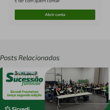
É ter com quem contar
Abrir conta
Posts Relacionados