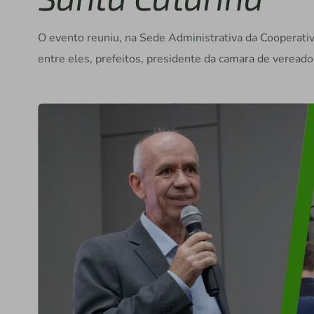
O evento reuniu, na Sede Administrativa da Cooperativ
entre eles, prefeitos, presidente da camara de veread