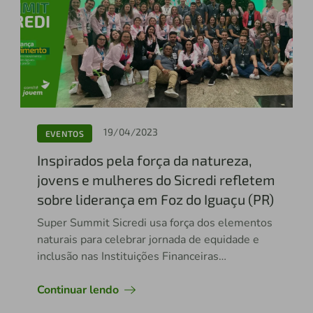
19/04/2023
EVENTOS
Inspirados pela força da natureza,
jovens e mulheres do Sicredi refletem
sobre liderança em Foz do Iguaçu (PR)
Super Summit Sicredi usa força dos elementos
naturais para celebrar jornada de equidade e
inclusão nas Instituições Financeiras
Cooperativas, com presença de delegações de
cerca de 15 países e lideranças do Conselho
Continuar lendo
Mundial das Cooperativas de Crédito