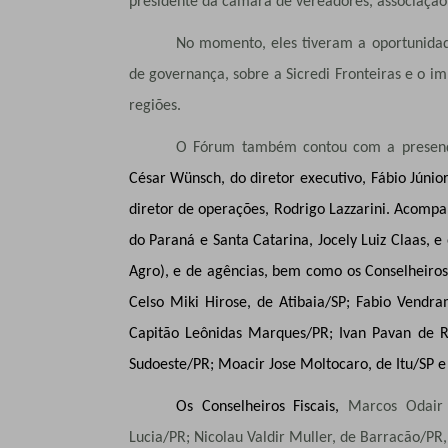
presidente da camara de vereadores, associação
No momento, eles tiveram a oportunidad
de governança, sobre a Sicredi Fronteiras e o imp
regiões.
O Fórum também contou com a prese
César Wünsch, do diretor executivo, Fábio Júnior
diretor de operações, Rodrigo Lazzarini. Acomp
do Paraná e Santa Catarina, Jocely Luiz Claas, e
Agro), e de agências, bem como os Conselheiros
Celso Miki Hirose, de Atibaia/SP; Fabio Vendra
Capitão Leônidas Marques/PR; Ivan Pavan de Re
Sudoeste/PR; Moacir Jose Moltocaro, de Itu/SP e
Os Conselheiros Fiscais,
Marcos Odair 
Lucia/PR; Nicolau Valdir Muller, de Barracão/PR, 