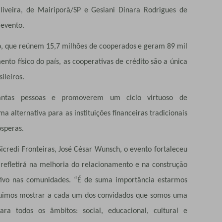
liveira, de Mairiporã/SP e Gesiani Dinara Rodrigues de
evento.
o, que reúnem
15,7 milh
õ
es de cooperados
e geram
89 mil
to físico do país, as cooperativas de crédito são a única
ileiros.
antas pessoas e promoverem um ciclo virtuoso de
 alternativa para as instituições financeiras tradicionais
ósperas.
 Fronteiras, José César Wunsch, o evento fortaleceu
 refletirá na melhoria do relacionamento e na construção
itivo nas comunidades. “É de suma importância estarmos
guimos mostrar a cada um dos convidados que somos uma
para todos os âmbitos: social, educacional, cultural e