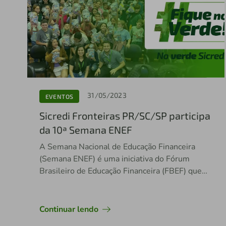
31/05/2023
EVENTOS
Sicredi Fronteiras PR/SC/SP participa
da 10ª Semana ENEF
A Semana Nacional de Educação Financeira
(Semana ENEF) é uma iniciativa do Fórum
Brasileiro de Educação Financeira (FBEF) que
acontece anualmente, com a finalidade de
promover a Estratégia Nacional de Educação
Financeira
Continuar lendo