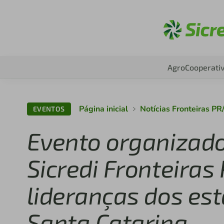
Aces
Agro
Cooperati
Página inicial
Notícias Fronteiras P
EVENTOS
Evento organizado
Sicredi Fronteira
lideranças dos es
Santa Catarina