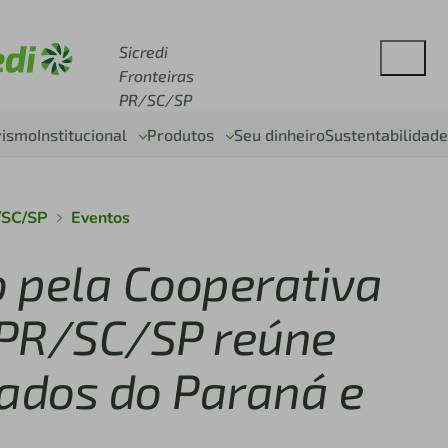
se sicredi.com.br
Sicredi
Fronteiras
PR/SC/SP
vismo
Institucional
Produtos
Seu dinheiro
Sustentabilidade
R/SC/SP
Eventos
 pela Cooperativa
s PR/SC/SP reúne
tados do Paraná e