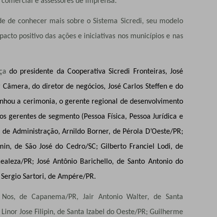
 comercial e assessores de imprensa.
e de conhecer mais sobre o Sistema Sicredi, seu modelo
acto positivo das ações e iniciativas nos municípios e nas
nça
do presidente da Cooperativa Sicredi Fronteiras, José
 Câmera, do diretor de negócios, José Carlos Steffen e do
anhou a cerimonia, o gerente regional de desenvolvimento
 os gerentes de segmento (Pessoa Física, Pessoa Jurídica e
 de Administração, Arnildo Borner, de Pérola D’Oeste/PR;
min, de São José do Cedro/SC; Gilberto Franciel Lodi, de
aleza/PR; José Antônio Barichello, de Santo Antonio do
 Sergio Sartori, de Ampére/PR.
Nos, de Capanema/PR, Jair Antonio Walter, de Santa
Linor Jose Filipin, de Santa Izabel do Oeste/PR; Guilherme