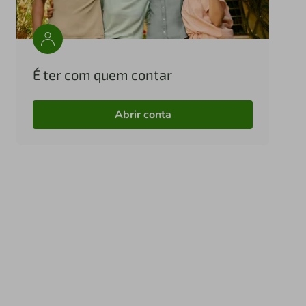
É ter com quem contar
Abrir conta