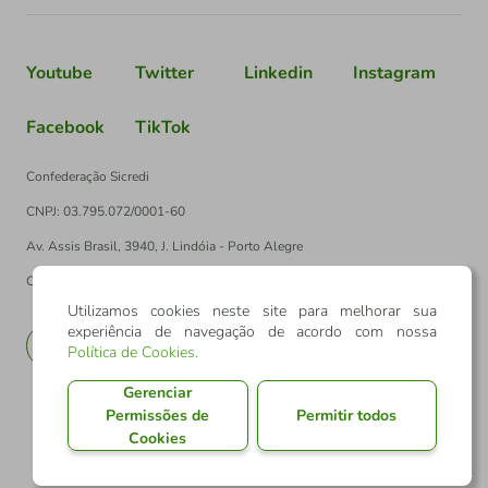
Youtube
Twitter
Linkedin
Instagram
Facebook
TikTok
Confederação Sicredi
CNPJ: 03.795.072/0001-60
Av. Assis Brasil, 3940, J. Lindóia - Porto Alegre
CEP: 91010-003
Utilizamos cookies neste site para melhorar sua
experiência de navegação de acordo com nossa
PT
EN
Política de Cookies
.
Gerenciar
Permissões de
Permitir todos
Cookies