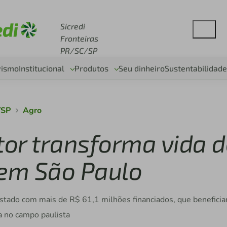
se sicredi.com.br
Sicredi
Fronteiras
PR/SC/SP
vismo
Institucional
Produtos
Seu dinheiro
Sustentabilidade
/SP
Agro
or transforma vida d
 em São Paulo
 estado com mais de R$ 61,1 milhões financiados, que benefici
 no campo paulista