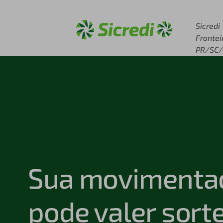
Acesse sicredi.com.br
Sicredi
Frontei
PR/SC
Sua movimenta
pode valer sort