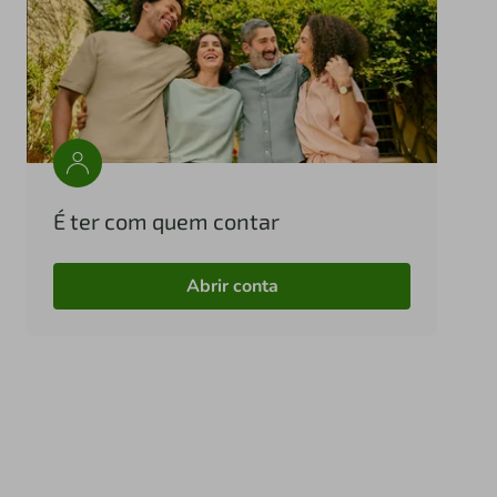
É ter com quem contar
Abrir conta