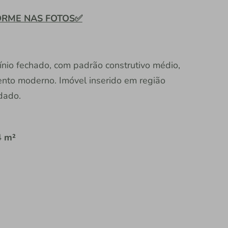
ORME NAS FOTOS✅
ínio fechado, com padrão construtivo médio,
to moderno. Imóvel inserido em região
idado.
4 m²