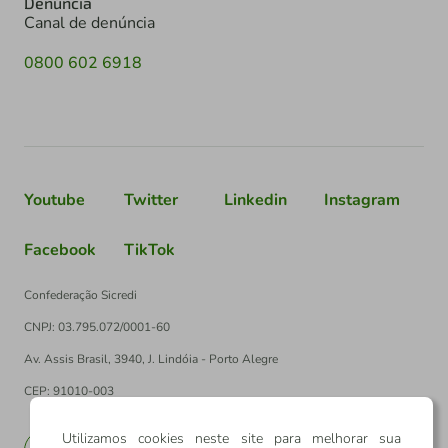
Denúncia
Canal de denúncia
0800 602 6918
Youtube
Twitter
Linkedin
Instagram
Facebook
TikTok
Confederação Sicredi
CNPJ: 03.795.072/0001-60
Av. Assis Brasil, 3940, J. Lindóia - Porto Alegre
CEP: 91010-003
Utilizamos cookies neste site para melhorar sua