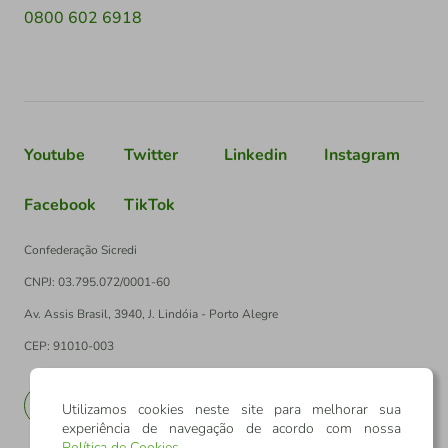
0800 602 6918
Youtube
Twitter
Linkedin
Instagram
Facebook
TikTok
Confederação Sicredi
CNPJ: 03.795.072/0001-60
Av. Assis Brasil, 3940, J. Lindóia - Porto Alegre
CEP: 91010-003
PT
EN
Utilizamos cookies neste site para melhorar sua
experiência de navegação de acordo com nossa
Política de Cookies
.