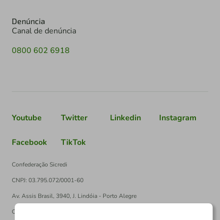
Denúncia
Canal de denúncia
0800 602 6918
Youtube
Twitter
Linkedin
Instagram
Facebook
TikTok
Confederação Sicredi
CNPJ: 03.795.072/0001-60
Av. Assis Brasil, 3940, J. Lindóia - Porto Alegre
CEP: 91010-003