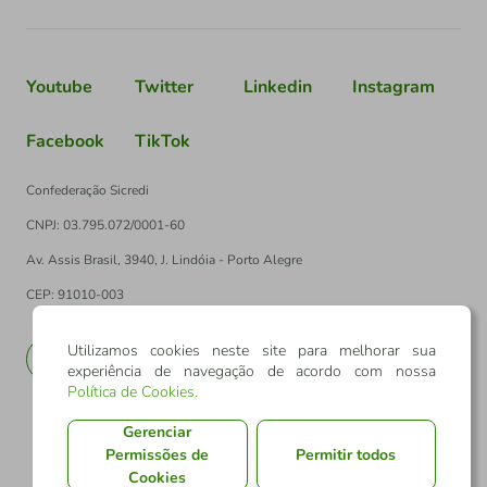
Youtube
Twitter
Linkedin
Instagram
Facebook
TikTok
Confederação Sicredi
CNPJ: 03.795.072/0001-60
Av. Assis Brasil, 3940, J. Lindóia - Porto Alegre
CEP: 91010-003
Utilizamos cookies neste site para melhorar sua
PT
EN
experiência de navegação de acordo com nossa
Política de Cookies
.
Gerenciar
Permissões de
Permitir todos
Cookies