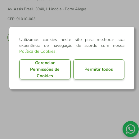
Av. Assis Brasil, 3940, J. Lindóia - Porto Alegre
CEP: 91010-003
PT
EN
Utilizamos cookies neste site para melhorar sua
experiência de navegação de acordo com nossa
Política de Cookies
.
Gerenciar
Permissões de
Permitir todos
Cookies