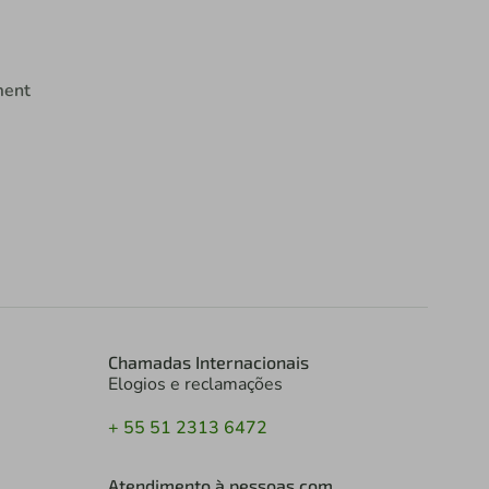
ment
Chamadas Internacionais
Elogios e reclamações
+ 55 51 2313 6472
Atendimento à pessoas com