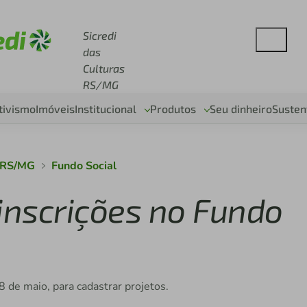
se sicredi.com.br
Sicredi
das
Culturas
RS/MG
tivismo
Imóveis
Institucional
Produtos
Seu dinheiro
Susten
s RS/MG
Fundo Social
inscrições no Fundo
8 de maio, para cadastrar projetos.