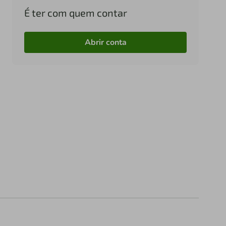
É ter com quem contar
Abrir conta