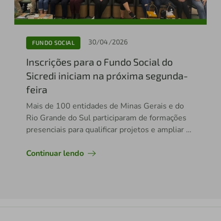
30/04/2026
FUNDO SOCIAL
Inscrições para o Fundo Social do
Sicredi iniciam na próxima segunda-
feira
Mais de 100 entidades de Minas Gerais e do
Rio Grande do Sul participaram de formações
presenciais para qualificar projetos e ampliar as
chances de contemplação com recursos
financeiros.
Continuar lendo