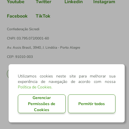
Youtube
Twitter
Linkedin
Instagram
Facebook
TikTok
Confederação Sicredi
CNPJ: 03.795.072/0001-60
Av. Assis Brasil, 3940, J. Lindóia - Porto Alegre
CEP: 91010-003
PT
EN
Utilizamos cookies neste site para melhorar sua
experiência de navegação de acordo com nossa
Política de Cookies
.
Gerenciar
Permissões de
Permitir todos
Cookies