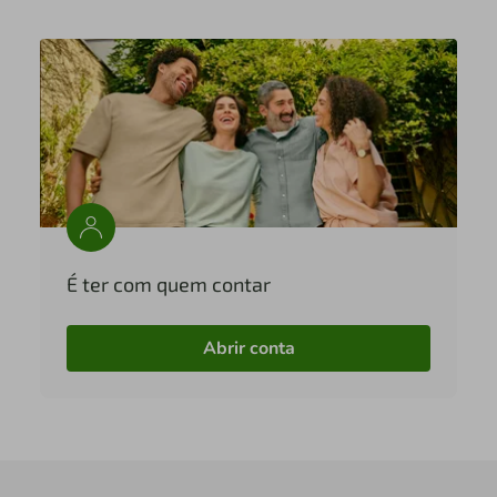
É ter com quem contar
Abrir conta