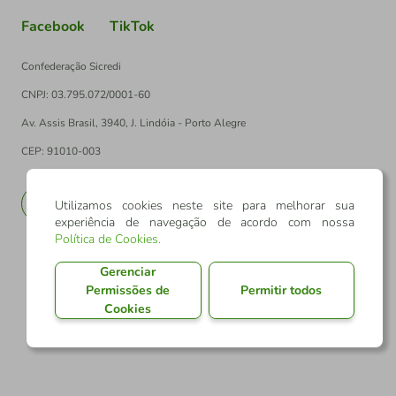
Facebook
TikTok
Confederação Sicredi
CNPJ: 03.795.072/0001-60
Av. Assis Brasil, 3940, J. Lindóia - Porto Alegre
CEP: 91010-003
PT
EN
Utilizamos cookies neste site para melhorar sua
experiência de navegação de acordo com nossa
Política de Cookies
.
Gerenciar
Permissões de
Permitir todos
Cookies