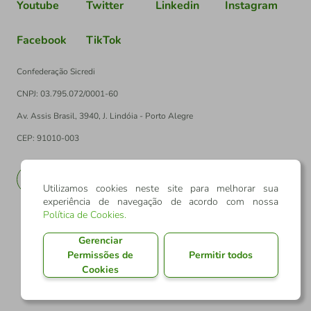
Youtube
Twitter
Linkedin
Instagram
Facebook
TikTok
Confederação Sicredi
CNPJ: 03.795.072/0001-60
Av. Assis Brasil, 3940, J. Lindóia - Porto Alegre
CEP: 91010-003
PT
EN
Utilizamos cookies neste site para melhorar sua
experiência de navegação de acordo com nossa
Política de Cookies
.
Gerenciar
Permissões de
Permitir todos
Cookies