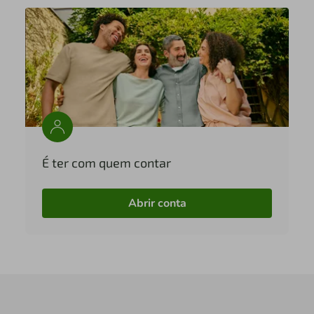
É ter com quem contar
Abrir conta