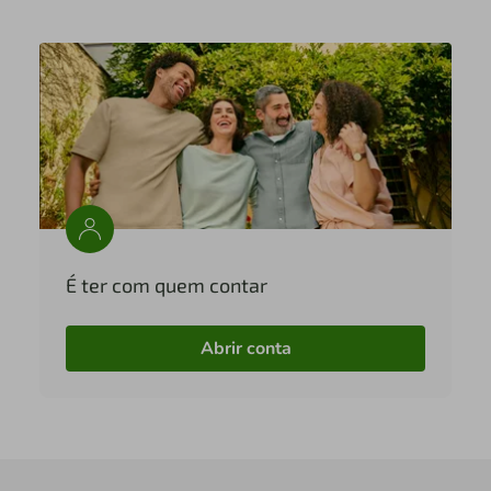
É ter com quem contar
Abrir conta