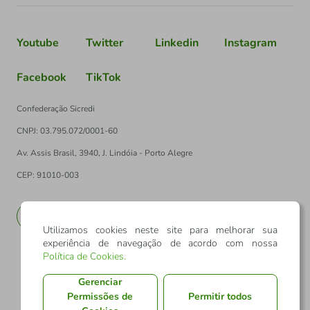
Youtube
Twitter
Linkedin
Instagram
Facebook
TikTok
Confederação Sicredi
CNPJ: 03.795.072/0001-60
Av. Assis Brasil, 3940, J. Lindóia - Porto Alegre
CEP: 91010-003
PT
EN
Utilizamos cookies neste site para melhorar sua
experiência de navegação de acordo com nossa
Política de Cookies
.
Gerenciar
Permissões de
Permitir todos