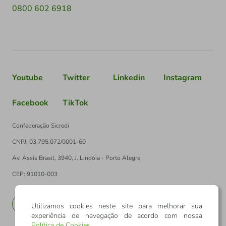
0800 602 6918
Youtube
Twitter
Linkedin
Instagram
Facebook
TikTok
Confederação Sicredi
CNPJ: 03.795.072/0001-60
Av. Assis Brasil, 3940, J. Lindóia - Porto Alegre
CEP: 91010-003
PT
EN
Utilizamos cookies neste site para melhorar sua
experiência de navegação de acordo com nossa
Política de Cookies
.