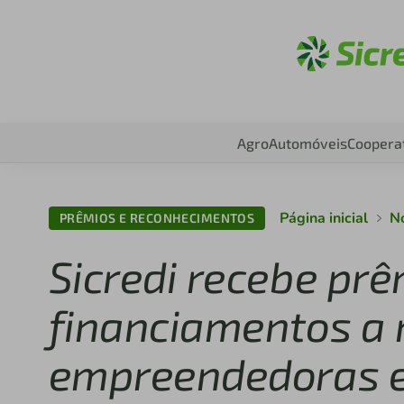
Aces
Agro
Automóveis
Coopera
Página inicial
N
PRÊMIOS E RECONHECIMENTOS
Sicredi recebe prê
financiamentos a
empreendedoras e