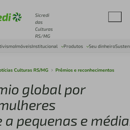
se sicredi.com.br
Sicredi
das
Culturas
RS/MG
tivismo
Imóveis
Institucional
Produtos
Seu dinheiro
Susten
otícias Culturas RS/MG
Prêmios e reconhecimentos
mio global por
 mulheres
 a pequenas e média