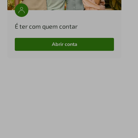
É ter com quem contar
Abrir conta