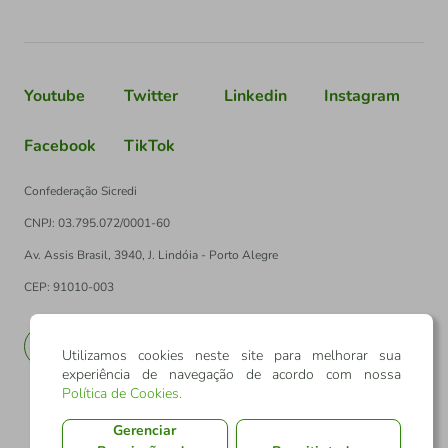
Youtube
Twitter
Linkedin
Instagram
Facebook
TikTok
Confederação Sicredi
CNPJ: 03.795.072/0001-60
Av. Assis Brasil, 3940, J. Lindóia - Porto Alegre
CEP: 91010-003
PT
EN
Utilizamos cookies neste site para melhorar sua
experiência de navegação de acordo com nossa
Política de Cookies
.
Gerenciar