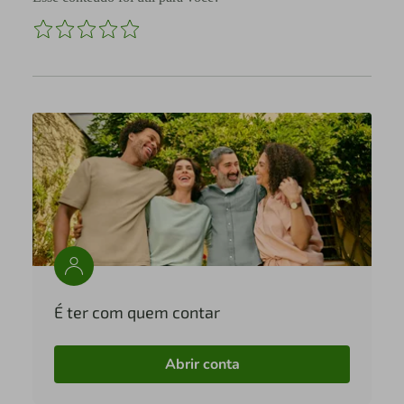
É ter com quem contar
Abrir conta