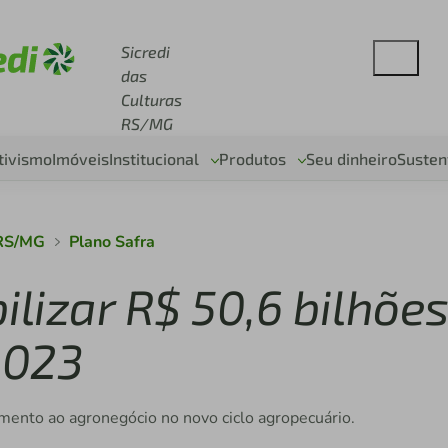
se sicredi.com.br
Sicredi
das
Culturas
RS/MG
tivismo
Imóveis
Institucional
Produtos
Seu dinheiro
Susten
 RS/MG
Plano Safra
bilizar R$ 50,6 bilhõe
2023
omento ao agronegócio no novo ciclo agropecuário.