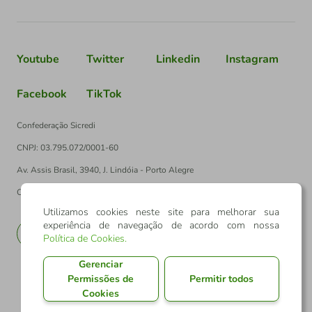
Youtube
Twitter
Linkedin
Instagram
Facebook
TikTok
Confederação Sicredi
CNPJ: 03.795.072/0001-60
Av. Assis Brasil, 3940, J. Lindóia - Porto Alegre
CEP: 91010-003
Utilizamos cookies neste site para melhorar sua
experiência de navegação de acordo com nossa
PT
EN
Política de Cookies
.
Gerenciar
Permissões de
Permitir todos
Cookies