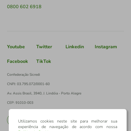
0800 602 6918
Youtube
Twitter
Linkedin
Instagram
Facebook
TikTok
Confederação Sicredi
CNPJ: 03.795.072/0001-60
Av. Assis Brasil, 3940, J. Lindóia - Porto Alegre
CEP: 91010-003
PT
EN
Utilizamos cookies neste site para melhorar sua
experiência de navegação de acordo com nossa