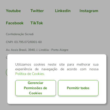
Youtube
Twitter
Linkedin
Instagram
Facebook
TikTok
Confederação Sicredi
CNPJ: 03.795.072/0001-60
Av. Assis Brasil, 3940, J. Lindóia - Porto Alegre
CEP: 91010-003
Utilizamos cookies neste site para melhorar sua
experiência de navegação de acordo com nossa
PT
EN
Política de Cookies
.
Gerenciar
Permissões de
Permitir todos
Cookies