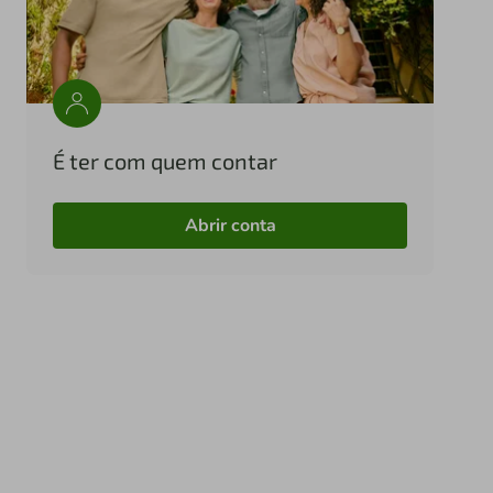
É ter com quem contar
Abrir conta