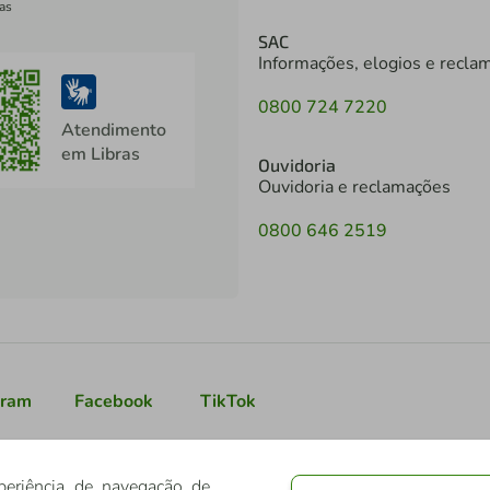
as
SAC
Informações, elogios e recla
0800 724 7220
Atendimento
em Libras
Ouvidoria
Ouvidoria e reclamações
0800 646 2519
gram
Facebook
TikTok
periência de navegação de