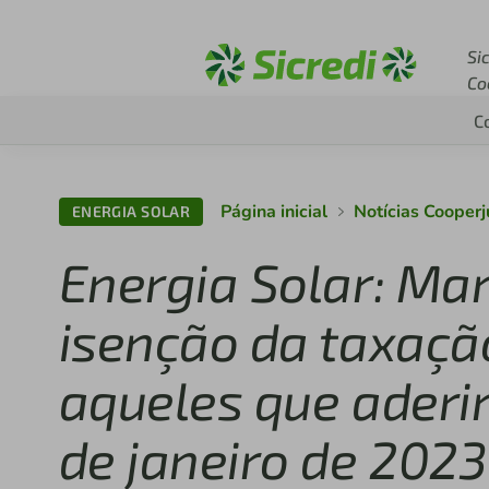
Acesse sicredi.com.br
Si
Co
C
Página inicial
Notícias Cooperj
ENERGIA SOLAR
Energia Solar: Ma
isenção da taxaçã
aqueles que aderi
de janeiro de 2023