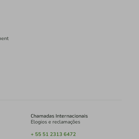
ment
Chamadas Internacionais
Elogios e reclamações
+ 55 51 2313 6472