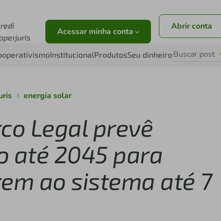
credi
Abrir conta
Acessar minha conta
operjuris
ooperativismo
Institucional
Produtos
Seu dinheiro
uris
energia solar
rco Legal prevê
o até 2045 para
rem ao sistema até 7