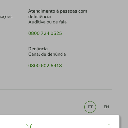
Atendimento à pessoas com
mações
deficiência
Auditiva ou de fala
0800 724 0525
Denúncia
Canal de denúncia
0800 602 6918
PT
EN