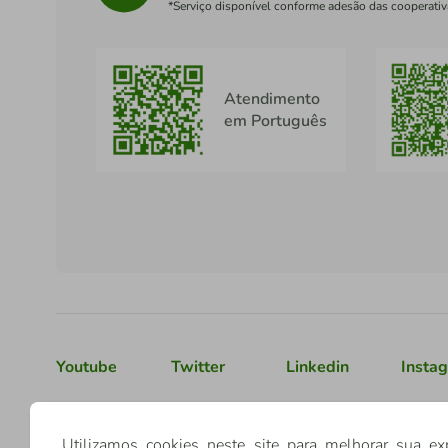
*Serviço disponível conforme adesão das cooperativ
Atendimento
em Português
Youtube
Twitter
Linkedin
Insta
Confederação Sicredi
Utilizamos cookies neste site para melhorar sua ex