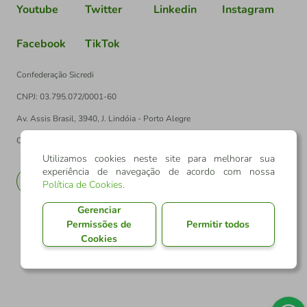
Youtube
Twitter
Linkedin
Instagram
Facebook
TikTok
Confederação Sicredi
CNPJ: 03.795.072/0001-60
Av. Assis Brasil, 3940, J. Lindóia - Porto Alegre
CEP: 91010-003
Utilizamos cookies neste site para melhorar sua
experiência de navegação de acordo com nossa
PT
EN
Política de Cookies
.
Gerenciar
Permissões de
Permitir todos
Cookies