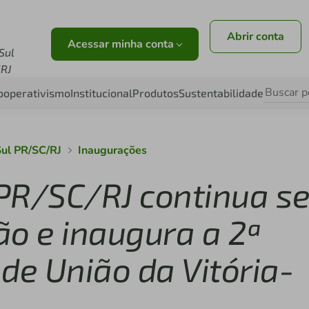
Abrir conta
Acessar minha conta
Sul
RJ
ooperativismo
Institucional
Produtos
Sustentabilidade
Sul PR/SC/RJ
Inaugurações
 PR/SC/RJ continua s
ão e inaugura a 2ª
de União da Vitória-