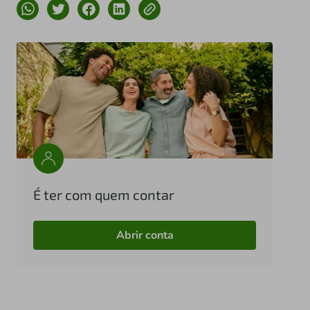
É ter com quem contar
Abrir conta