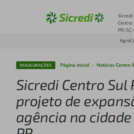
Acesse sicredi.com.br
Sicredi
Centro 
PR/SC/
Agro
C
Página inicial
Notícias Centro 
INAUGURAÇÕES
Sicredi Centro Sul
projeto de expans
agência na cidade 
PR