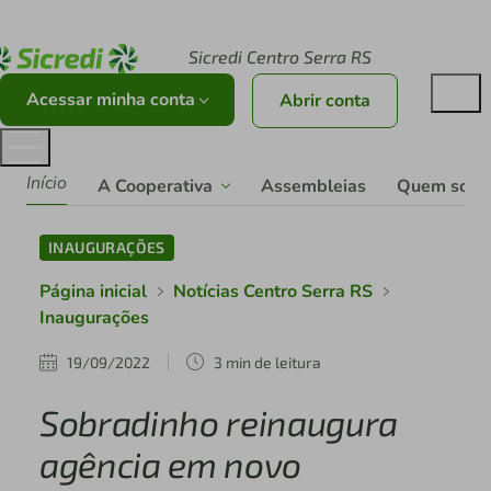
Acesse sicredi.com.br
Sicredi Centro Serra RS
Acessar minha conta
Abrir conta
Início
A Cooperativa
Assembleias
Quem som
INAUGURAÇÕES
Página inicial
Notícias Centro Serra RS
Inaugurações
19/09/2022
3 min de leitura
Sobradinho reinaugura
agência em novo