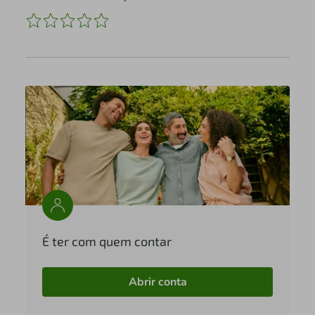
É ter com quem contar
Abrir conta