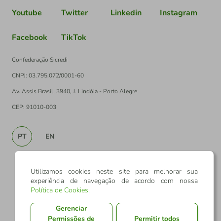
Youtube
Twitter
Linkedin
Instagram
Facebook
TikTok
Confederação Sicredi
CNPJ: 03.795.072/0001-60
Av. Assis Brasil, 3940, J. Lindóia - Porto Alegre
CEP: 91010-003
PT
EN
Utilizamos cookies neste site para melhorar sua
experiência de navegação de acordo com nossa
Política de Cookies
.
Gerenciar
Permissões de
Permitir todos